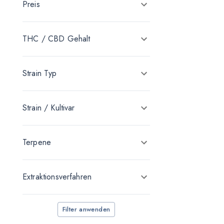
Preis
California’s Medical
Canify
THC / CBD Gehalt
Cannamedical
Cantourage
Strain Typ
canymed
Demecan
Strain / Kultivar
enua Pharma
Four 20 Pharma
Terpene
Herbasana
Extraktionsverfahren
IUVO Therapeutics
KHIRON Europe
Filter anwenden
Materia