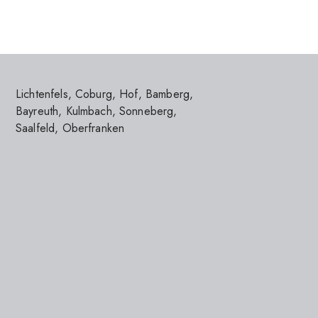
Lichtenfels
,
Coburg
,
Hof
,
Bamberg
,
Bayreuth
,
Kulmbach
,
Sonneberg
,
Saalfeld
,
Oberfranken