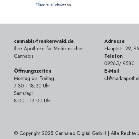
Filter zurücksetzen
MediCann
Nimbus Health
Noc Pharma
cannabis-frankenwald.de
Adresse
ROOBS
Ihre Apotheke für Medizinisches
Hauptstr. 29, 9
Therismos
Cannabis
Telefon
09265/ 9580
Tilray
Öffnungszeiten
E-Mail
Weeco
Montag bis Freitag:
cf@marktapothe
7
:30
- 18
:30
Uhr
WMG Pharma
Samstag:
8
:00
- 13
:00
Uhr
© Copyright 2025
Cannaleo Digital GmbH
| Alle Rechte 